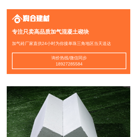
润合建材
专注只卖高品质加气混凝土砌块
加气砖厂家直供24小时为你接单珠三角地区当天送达
询价热线/微信同步
18927285584